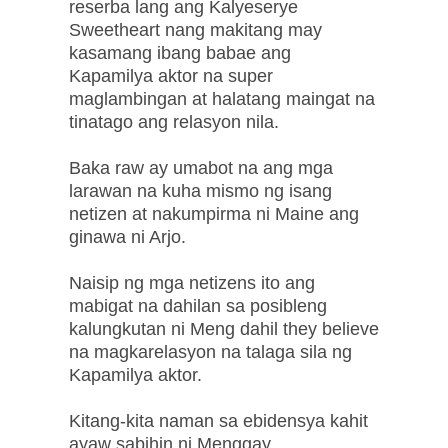
reserba lang ang Kalyeserye
Sweetheart nang makitang may
kasamang ibang babae ang
Kapamilya aktor na super
maglambingan at halatang maingat na
tinatago ang relasyon nila.
Baka raw ay umabot na ang mga
larawan na kuha mismo ng isang
netizen at nakumpirma ni Maine ang
ginawa ni Arjo.
Naisip ng mga netizens ito ang
mabigat na dahilan sa posibleng
kalungkutan ni Meng dahil they believe
na magkarelasyon na talaga sila ng
Kapamilya aktor.
Kitang-kita naman sa ebidensya kahit
ayaw sabihin ni Menggay.