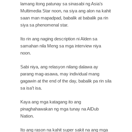
lamang itong patunay sa sinasabi ng Asia’s 
Multimedia Star noon, na siya ang alon na kahit 
saan man mapadpad, babalik at babalik pa rin 
siya sa phenomenal star.
Ito rin ang naging description ni Alden sa 
samahan nila Meng sa mga interview niya 
noon.
Sabi niya, ang relasyon nilang dalawa ay 
parang mag-asawa, may individual mang 
gagawin at the end of the day, babalik pa rin sila 
sa isa’t isa.
Kaya ang mga katagang ito ang 
pinaghahawakan ng mga tunay na AlDub 
Nation.
Ito ang rason na kahit super sakit na ang mga 