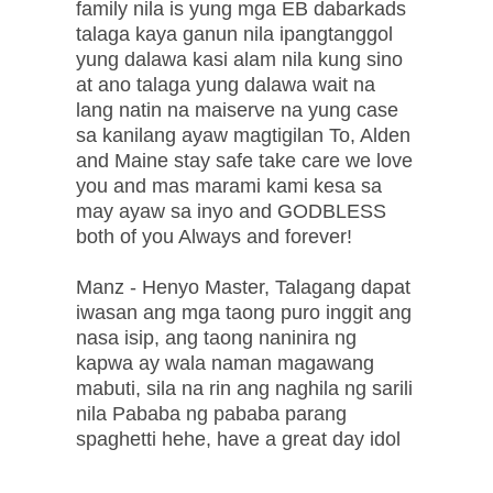
family nila is yung mga EB dabarkads
talaga kaya ganun nila ipangtanggol
yung dalawa kasi alam nila kung sino
at ano talaga yung dalawa wait na
lang natin na maiserve na yung case
sa kanilang ayaw magtigilan To, Alden
and Maine stay safe take care we love
you and mas marami kami kesa sa
may ayaw sa inyo and GODBLESS
both of you Always and forever!
Manz - Henyo Master, Talagang dapat
iwasan ang mga taong puro inggit ang
nasa isip, ang taong naninira ng
kapwa ay wala naman magawang
mabuti, sila na rin ang naghila ng sarili
nila Pababa ng pababa parang
spaghetti hehe, have a great day idol