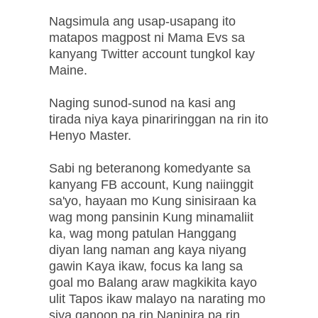
Nagsimula ang usap-usapang ito
matapos magpost ni Mama Evs sa
kanyang Twitter account tungkol kay
Maine.
Naging sunod-sunod na kasi ang
tirada niya kaya pinariringgan na rin ito
Henyo Master.
Sabi ng beteranong komedyante sa
kanyang FB account, Kung naiinggit
sa'yo, hayaan mo Kung sinisiraan ka
wag mong pansinin Kung minamaliit
ka, wag mong patulan Hanggang
diyan lang naman ang kaya niyang
gawin Kaya ikaw, focus ka lang sa
goal mo Balang araw magkikita kayo
ulit Tapos ikaw malayo na narating mo
siya ganoon pa rin Naninira pa rin