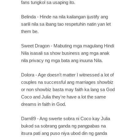
fans tungkol sa usaping ito.
Belinda - Hinde na nila kailangan ijustify ang 
sarili nila sa ibang tao respetuhin natin yan let 
them be.
Sweet Dragon - Mabuting mga magulang Hindi 
Nila isasali sa show business ang mga anak 
nila privacy ng mga bata ang inuuna Nila.
Dolora - Age doesn't matter I witnessed a lot of 
couples na successful ang marriages showbiz 
or non showbiz basta may faith ka lang sa God 
Coco and Julia they're have a lot the same 
dreams in faith in God.
Darn89 - Ang swerte sobra ni Coco kay Julia 
bukod sa sobrang ganda ng pangpabas na 
itsura pati ang puso niya ubod din ng ganda 