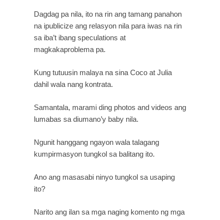
Dagdag pa nila, ito na rin ang tamang panahon 
na ipublicize ang relasyon nila para iwas na rin 
sa iba’t ibang speculations at 
magkakaproblema pa.
Kung tutuusin malaya na sina Coco at Julia 
dahil wala nang kontrata.
Samantala, marami ding photos and videos ang 
lumabas sa diumano’y baby nila.
Ngunit hanggang ngayon wala talagang 
kumpirmasyon tungkol sa balitang ito.
Ano ang masasabi ninyo tungkol sa usaping 
ito?
Narito ang ilan sa mga naging komento ng mga 